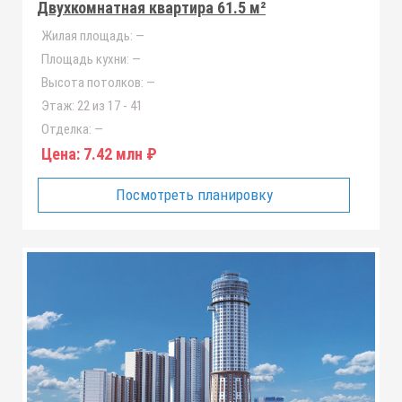
Двухкомнатная квартира 61.5 м²
Жилая площадь:
—
Площадь кухни:
—
Высота потолков:
—
Этаж:
22 из 17 - 41
Отделка:
—
Цена:
7.42 млн ₽
Посмотреть планировку