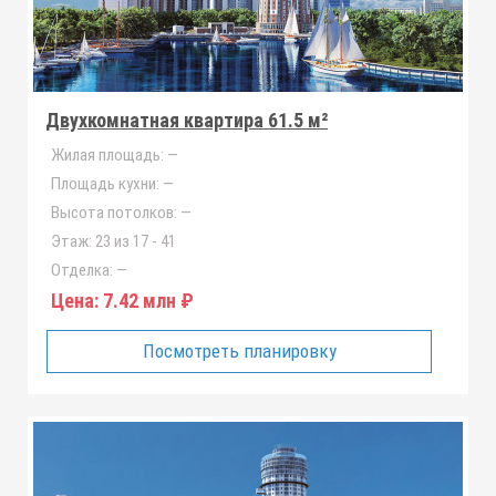
Двухкомнатная квартира 61.5 м²
Жилая площадь:
—
Площадь кухни:
—
Высота потолков:
—
Этаж:
23 из 17 - 41
Отделка:
—
Цена:
7.42 млн ₽
Посмотреть планировку