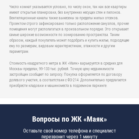
Число комнат указывается условно, по числу окон, так как все квартиры
имеют открытые планировки, без внутренних несущих стен и пилонов.
Вентиляционные каналы также вынесены за пределы жилых отсеков.
Проектом строго зафиксировано только расположение санузлов, прочие
помещения могут располагаться в произвольном порядке. Это открывает
самые широкие возможности по зонированию пространства. Таким
образом, каждый покупатель может подобрать и купить жилье, подходящее
ему по размерам, видовым характеристикам, этажности и другим
параметрам.
Стоимость квадратного метра в ЖК «Маяк» варьируется в средних для
Москвы пределах, 99-133 тыс. рублей. Точную цену недвижимости
застройщик сообщает по запросу. Покупка оформляется по договору
долевого участия, в соответствии с ФЗ-214. Дополнительно предлагается
приобрести кладовки и машиноместа в подземном паркинге.
Вопросы по ЖК «Маяк»
Оставьте свой номер телефона и специалист
перезвонит через 1 минуту